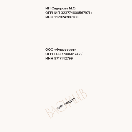
ИП Сидорова М.О.
ОГРНИП 323774600567971 /
ИНН 312824206368
ООО «Флауверет»
ОГРН 1237700601742 /
ИНН 9717142799