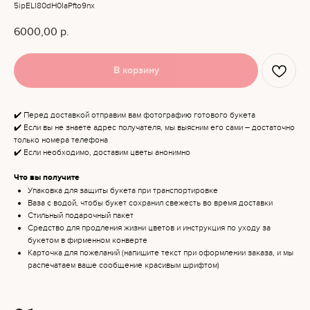
5ipELI80dH0IaPfto9nx
6000,00
р.
В корзину
✔️ Перед доставкой отправим вам фотографию готового букета
✔️ Если вы не знаете адрес получателя, мы выясним его сами – достаточно
только номера телефона
✔️ Если необходимо, доставим цветы анонимно
Что вы получите
Упаковка для защиты букета при транспортировке
Ваза с водой, чтобы букет сохранил свежесть во время доставки
Стильный подарочный пакет
Средство для продления жизни цветов и инструкция по уходу за
букетом в фирменном конверте
Карточка для пожеланий (напишите текст при оформлении заказа, и мы
распечатаем ваше сообщение красивым шрифтом)