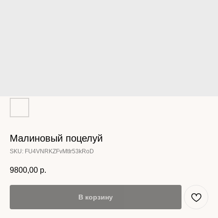
Малиновый поцелуй
SKU:
FU4VNRKZFvMtIr53kRoD
9800,00
р.
В корзину