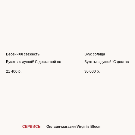
Весенняя свежесть
Вкус солнца
Букеты с душой! С доставкой по
Букеты с душой! С доставкой
Москве и Московской области
Москве и Московской област
21 400
р.
30 000
р.
СЕРВИСЫ
Онлайн-магазин Virgin's Bloom