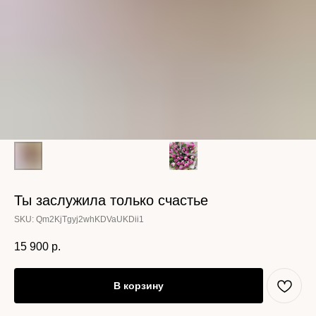
Ты заслужила только счастье
SKU:
Qm2KjTgyj2whKDVaUKDii1
15 900
р.
В корзину