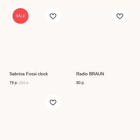
SALE
Sabrina Fossi clock
Radio BRAUN
79
р.
200
р.
90
р.