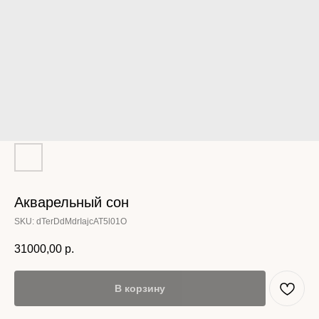
Акварельный сон
SKU:
dTerDdMdrIajcAT5l01O
31000,00
р.
В корзину