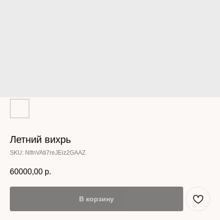
Летний вихрь
SKU:
NlfnVAti7reJEiz2GAAZ
60000,00
р.
В корзину